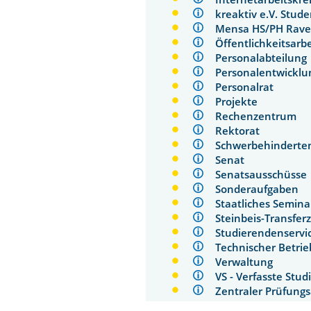
kreaktiv e.V. St
Mensa HS/PH Rav
Öffentlichkeitsa
Personalabteilu
Personalentwick
Personalrat
Projekte
Rechenzentrum
Rektorat
Schwerbehindert
Senat
Senatsausschüs
Sonderaufgaben
Staatliches Semin
Steinbeis-Transfe
Studierendenser
Technischer Betr
Verwaltung
VS - Verfasste St
Zentraler Prüfun