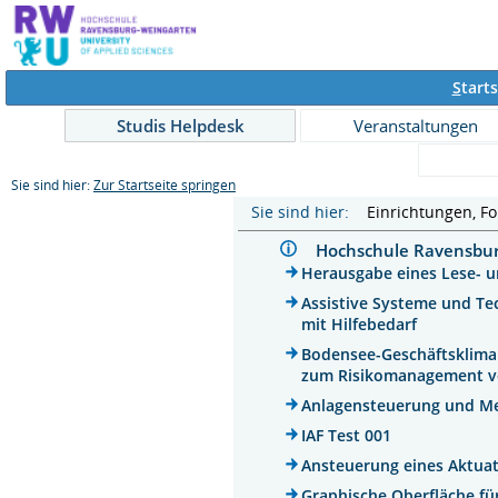
S
tarts
Studis Helpdesk
Veranstaltungen
Sie sind hier:
Zur Startseite springen
Sie sind hier:
Einrichtungen, F
Hochschule Ravensb
Herausgabe eines Lese- u
Assistive Systeme und Te
mit Hilfebedarf
Bodensee-Geschäftsklima
zum Risikomanagement 
Anlagensteuerung und Me
IAF Test 001
Ansteuerung eines Aktua
Graphische Oberfläche fü