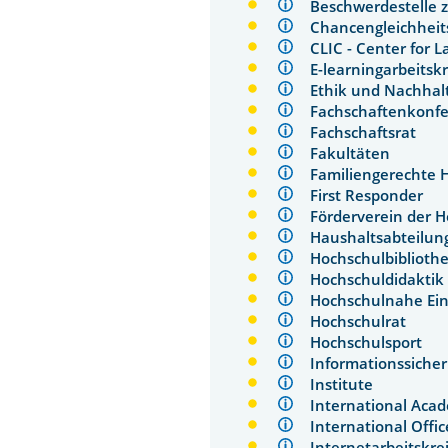
Beschwerdestelle 
Chancengleichhei
CLIC - Center for
E-learningarbeits
Ethik und Nachha
Fachschaftenkon
Fachschaftsrat
Fakultäten
Familiengerechte
First Responder
Förderverein der 
Haushaltsabteil
Hochschulbiblio
Hochschuldidakt
Hochschulnahe E
Hochschulrat
Hochschulsport
Informationssich
Institute
International A
International Off
Internetarbeitsk