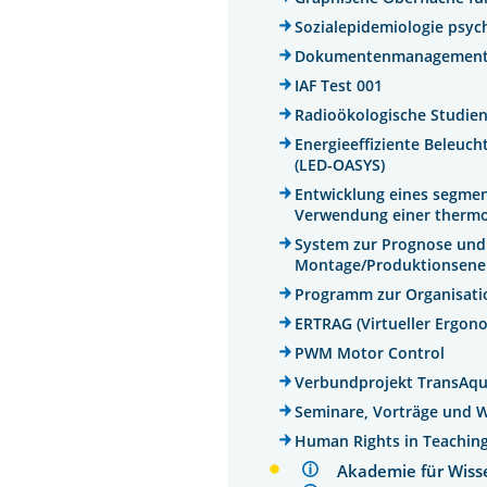
Sozialepidemiologie psyc
Dokumentenmanagement fü
IAF Test 001
Radioökologische Studie
Energieeffiziente Beleu
(LED-OASYS)
Entwicklung eines segmen
Verwendung einer thermo
System zur Prognose und
Montage/Produktionsener
Programm zur Organisatio
ERTRAG (Virtueller Ergono
PWM Motor Control
Verbundprojekt TransAqua
Seminare, Vorträge und 
Human Rights in Teaching
Akademie für Wis