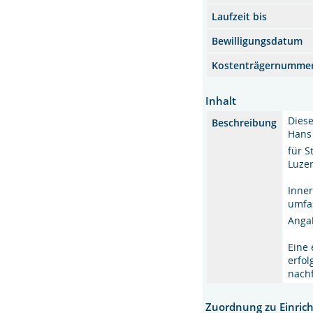
Laufzeit bis
Bewilligungsdatum
Kostenträgernumme
Inhalt
Diese
Beschreibung
Hans 
für S
Luze
Inner
umfas
Angab
Eine
erfol
nach
Zuordnung zu Einric