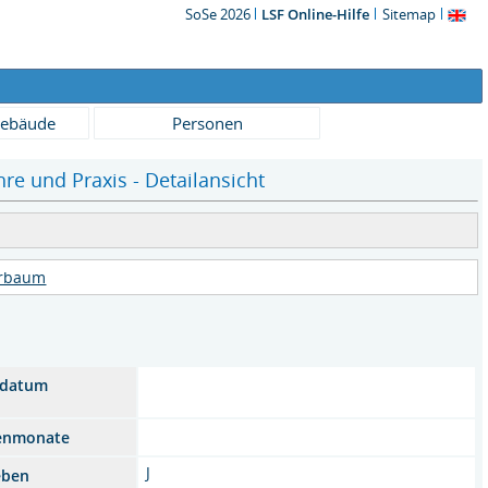
SoSe 2026
LSF Online-Hilfe
Sitemap
ebäude
Personen
e und Praxis - Detailansicht
urbaum
sdatum
enmonate
J
eben