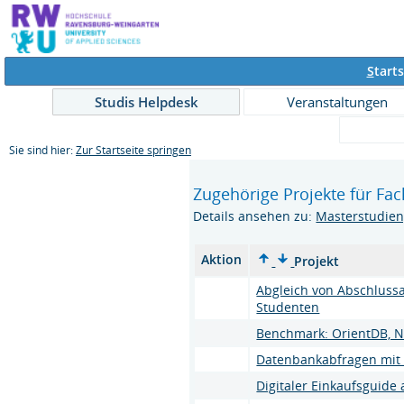
S
tarts
Studis Helpdesk
Veranstaltungen
Sie sind hier:
Zur Startseite springen
Zugehörige Projekte für Fa
Details ansehen zu:
Masterstudien
Aktion
Projekt
Abgleich von Abschlussa
Studenten
Benchmark: OrientDB, Ne
Datenbankabfragen mit 
Digitaler Einkaufsguide