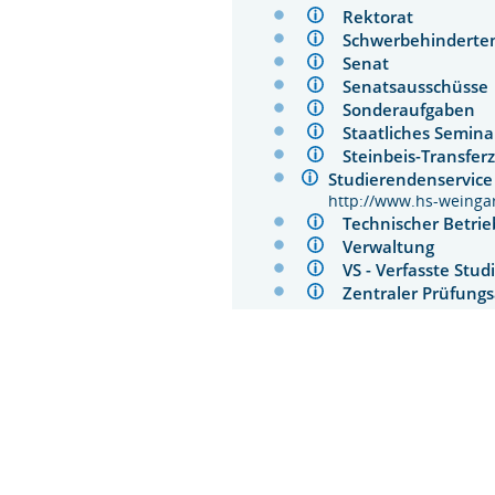
Rektorat
Schwerbehindert
Senat
Senatsausschüs
Sonderaufgaben
Staatliches Semin
Steinbeis-Transfe
Studierendenservi
http://www.hs-weinga
Technischer Betr
Verwaltung
VS - Verfasste St
Zentraler Prüfun