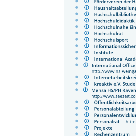
Förderverein der 
Haushaltsabteil
Hochschulbiblio
Hochschuldidakt
Hochschulnahe E
Hochschulrat
Hochschulsport
Informationssich
Institute
International A
International Offi
http://www.hs-weinga
Internetarbeitsk
kreaktiv e.V. St
Mensa HS/PH Rave
http://www.seezeit.
Öffentlichkeitsa
Personalabteilu
Personalentwick
Personalrat
http
Projekte
Rechenzentrum