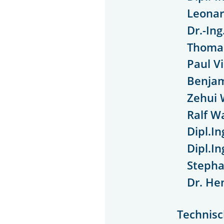
Leonar
Dr.-In
Thoma
Paul V
Benjam
Zehui
Ralf W
Dipl.I
Dipl.I
Steph
Dr. He
Technisc