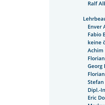
Ralf A
Lehrbeau
Enver 
Fabio 
keine 
Achim 
Floria
Georg 
Floria
Stefan
Dipl.-I
Eric Do