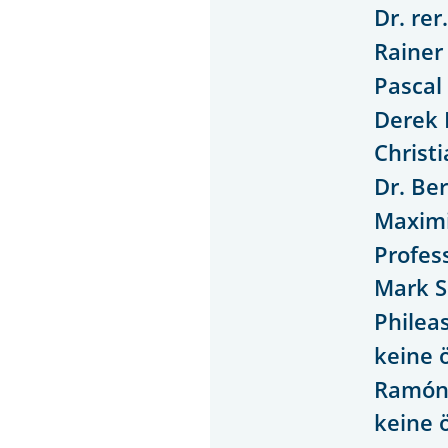
Dr. rer
Rainer
Pascal
Derek 
Christ
Dr. Be
Maximi
Profes
Mark S
Philea
keine 
Ramón 
keine 