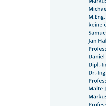
Marku
Michae
M.Eng.
keine 
Samuel
Jan Ha
Profes
Daniel 
Dipl.-I
Dr.-Ing
Profes
Malte 
Markus
Profess