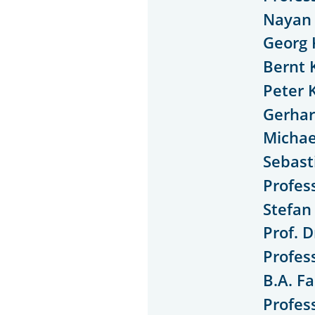
Nayan
Georg 
Bernt 
Peter 
Gerhar
Micha
Sebast
Profess
Stefan
Prof. 
Profes
B.A. Fa
Profes