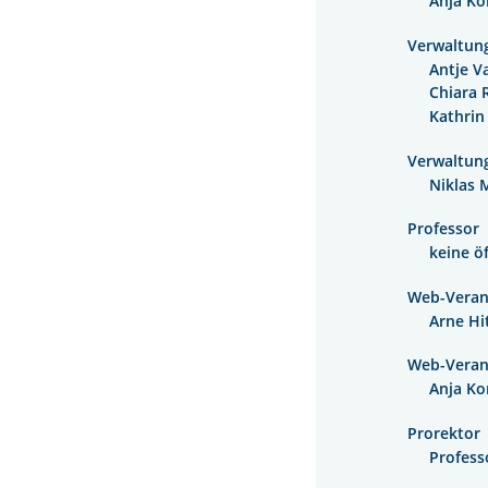
Anja Ko
Verwaltung
Antje V
Chiara
Kathrin
Verwaltung
Niklas 
Professor
keine ö
Web-Veran
Arne Hi
Web-Veran
Anja Ko
Prorektor
Profess