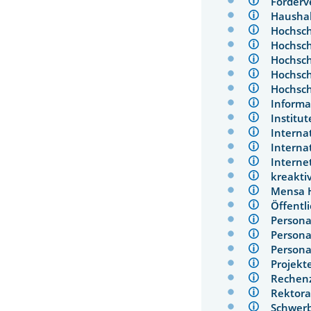
Förderv
Hausha
Hochsc
Hochsc
Hochsc
Hochsc
Hochsc
Inform
Instit
Intern
Interna
Interne
kreakt
Mensa 
Öffentl
Person
Person
Person
Proje
Reche
Rekto
Schwer