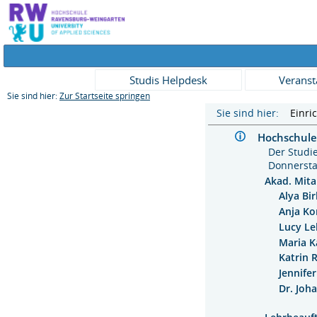
Studis Helpdesk
Veranst
Sie sind hier:
Zur Startseite springen
Sie sind hier:
Einri
Hochschul
Der Studi
Donnerstag
Akad. Mita
Alya Bir
Anja Ko
Lucy L
Maria K
Katrin 
Jennife
Dr. Joh