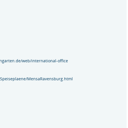
ngarten.de/web/international-office
n/Speiseplaene/MensaRavensburg.html