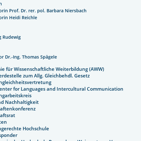
n
orin Prof. Dr. rer. pol. Barbara Niersbach
orin Heidi Reichle
g Rudewig
or Dr.-Ing. Thomas Spägele
e für Wissenschaftliche Weiterbildung (AWW)
rdestelle zum Allg. Gleichbehdl. Gesetz
ngleichheitsvertretung
Center for Languages and Intercultural Communication
ingarbeitskreis
nd Nachhaltigkeit
haftenkonferenz
haftsrat
täten
engerechte Hochschule
Responder