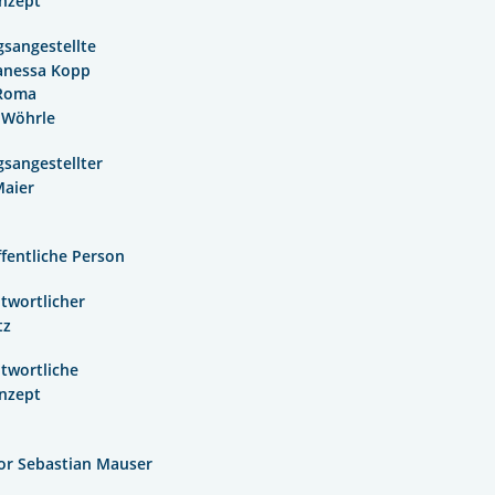
nzept
sangestellte
anessa Kopp
 Roma
 Wöhrle
sangestellter
Maier
ffentliche Person
twortlicher
tz
twortliche
nzept
or Sebastian Mauser