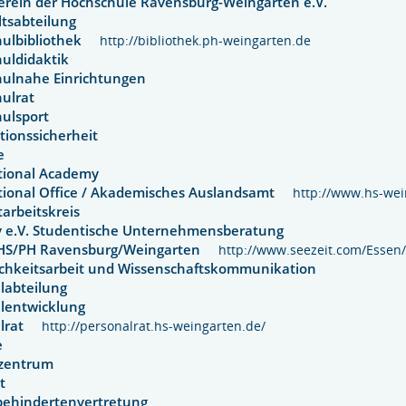
erein der Hochschule Ravensburg-Weingarten e.V.
ltsabteilung
hulbibliothek
http://bibliothek.ph-weingarten.de
huldidaktik
hulnahe Einrichtungen
hulrat
hulsport
ationssicherheit
ute
ational Academy
tional Office / Akademisches Auslandsamt
http://www.hs-wei
tarbeitskreis
iv e.V. Studentische Unternehmensberatung
HS/PH Ravensburg/Weingarten
http://www.seezeit.com/Esse
ichkeitsarbeit und Wissenschaftskommunikation
alabteilung
alentwicklung
alrat
http://personalrat.hs-weingarten.de/
kte
nzentrum
rat
behindertenvertretung