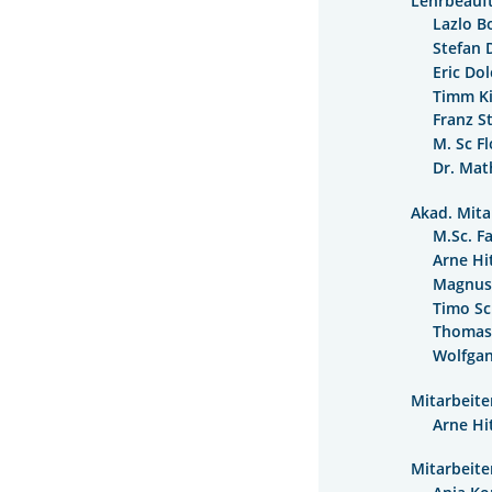
Lehrbeauf
Lazlo B
Stefan 
Eric Do
Timm Ki
Franz S
M. Sc F
Dr. Mat
Akad. Mita
M.Sc. F
Arne Hi
Magnus
Timo Sc
Thomas
Wolfga
Mitarbeite
Arne Hi
Mitarbeite