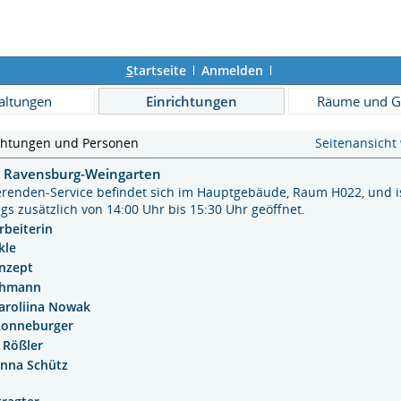
S
tartseite
Anmelden
altungen
Einrichtungen
Räume und G
chtungen und Personen
Seitenansicht
e Ravensburg-Weingarten
erenden-Service befindet sich im Hauptgebäude, Raum H022, und is
s zusätzlich von 14:00 Uhr bis 15:30 Uhr geöffnet.
rbeiterin
kle
nzept
ehmann
aroliina Nowak
Ronneburger
r Rößler
anna Schütz