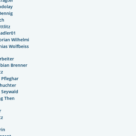
tragter
odolay
Dennig
lch
ttlitz
tadler01
lorian Wilhelmi
hias Wolfbeiss
rbeiter
abian Brenner
tz
 Pfleghar
huchter
 Seywald
ng Then
r
tz
rin