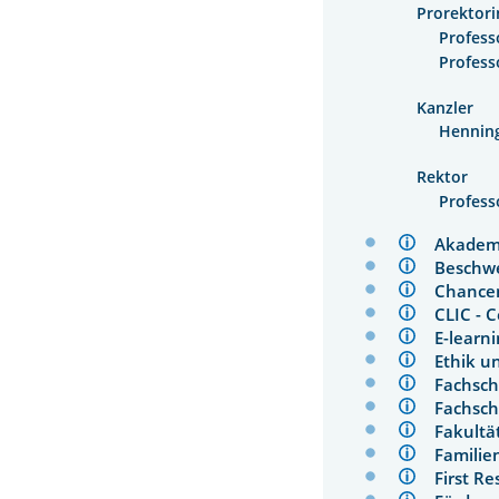
Prorektori
Profess
Profess
Kanzler
Hennin
Rektor
Profess
Akademi
Beschwe
Chance
CLIC - 
E-learn
Ethik u
Fachsc
Fachsc
Fakul
Famili
First 