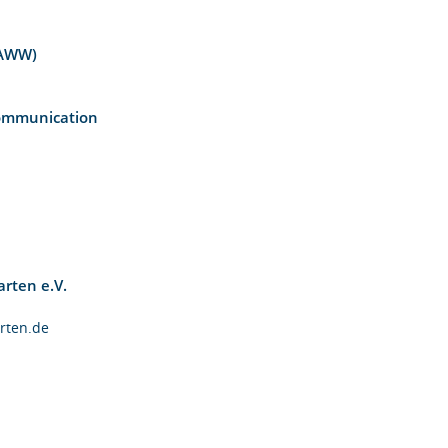
g (AWW)
z
l Communication
garten e.V.
arten.de