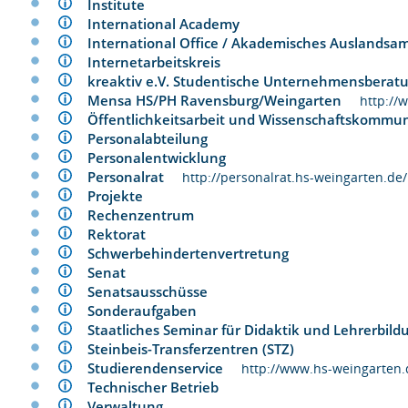
Institute
International Academy
International Office / Akademisches Ausland
Internetarbeitskreis
kreaktiv e.V. Studentische Unternehmensber
Mensa HS/PH Ravensburg/Weingarten
http://
Öffentlichkeitsarbeit und Wissenschaftskomm
Personalabteilung
Personalentwicklung
Personalrat
http://personalrat.hs-weingarten.de/
Projekte
Rechenzentrum
Rektorat
Schwerbehindertenvertretung
Senat
Senatsausschüsse
Sonderaufgaben
Staatliches Seminar für Didaktik und Lehrerbi
Steinbeis-Transferzentren (STZ)
Studierendenservice
http://www.hs-weingarten.
Technischer Betrieb
Verwaltung