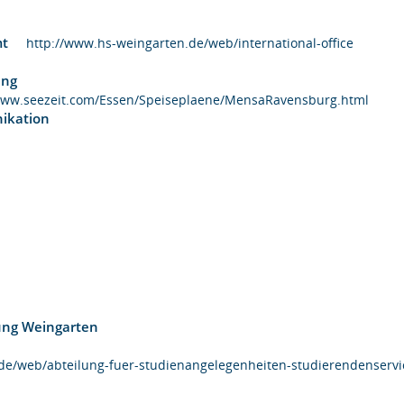
samt
http://www.hs-weingarten.de/web/international-office
atung
www.seezeit.com/Essen/Speiseplaene/MensaRavensburg.html
unikation
ldung Weingarten
de/web/abteilung-fuer-studienangelegenheiten-studierendenservi