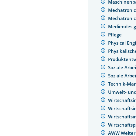
Maschinen
Mechatronic
Mechatronic
Mediendesi
Pflege
Physical Eng
Physikalisc
Produktentw
Soziale Arbe
Soziale Arbe
Technik-Man
Umwelt- und
Wirtschafts
Wirtschafts
Wirtschafts
Wirtschafts
AWW Weiter