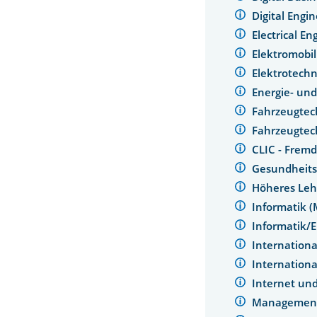
Digital Engi
Electrical 
Elektromobil
Elektrotech
Energie- un
Fahrzeugte
Fahrzeugtec
CLIC - Frem
Gesundheit
Höheres Leh
Informatik 
Informatik/
Internation
Internation
Internet un
Management 