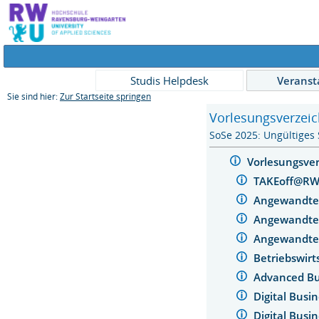
Studis Helpdesk
Veranst
Sie sind hier:
Zur Startseite springen
Vorlesungsverzeic
SoSe 2025: Ungültiges
Vorlesungsve
TAKEoff@R
Angewandte 
Angewandte
Angewandte
Betriebswir
Advanced Bu
Digital Busi
Digital Busi