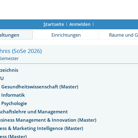
S
tartseite
Anmelden
altungen
Einrichtungen
Räume und G
hnis (SoSe 2026)
 Semester
rzeichnis
WU
Gesundheitswissenschaft (Master)
 Informatik
 Psychologie
tschaftslehre und Management
siness Management & Innovation (Master)
ness & Marketing Intelligence (Master)
ness (Master)