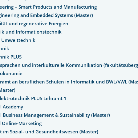
neering – Smart Products and Manufacturing
Engineering and Embedded Systems (Master)
ität und regenerative Energien
nik und Informationstechnik
d Umwelttechnik
chnik
hnik PLUS
dsprachen und interkulturelle Kommunikation (fakultätsüberg
sökonomie
ramt an beruflichen Schulen in Informatik und BWL/VWL (Ma
(Master)
Elektrotechnik PLUS Lehramt 1
al Academy
al Business Management & Sustainability (Master)
d Online-Marketing
im Sozial- und Gesundheitswesen (Master)