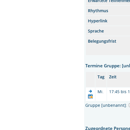
Erwartete Teilnehme
Rhythmus
Hyperlink
Sprache
Belegungsfrist
Termine Gruppe: [u
Tag
Zeit
Mi.
17:45 bis 
Gruppe [unbenannt]:
Zugeordnete Person