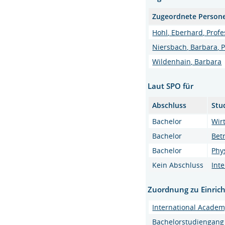
Zugeordnete Person
Hohl, Eberhard, Profess
Niersbach, Barbara, Pr
Wildenhain, Barbara
Laut SPO für
Abschluss
Stu
Bachelor
Wir
Bachelor
Bet
Bachelor
Phy
Kein Abschluss
Int
Zuordnung zu Einric
International Acade
Bachelorstudiengang