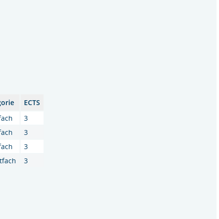
gorie
ECTS
fach
3
fach
3
fach
3
htfach
3