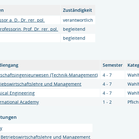
en
Zuständigkeit
or a. D., Dr. rer. pol.
verantwortlich
ofessorin, Prof. Dr. rer. pol.
begleitend
begleitend
diengang
Semester
Kate
tschaftsingenieurwesen (Technik-Management)
4 - 7
Wahl
riebswirtschaftslehre und Management
4 - 7
Wahl
sical Engineering
4 - 7
Wahl
ernational Academy
1 - 2
Pflic
htungen
my
 Betriebswirtschaftslehre und Management