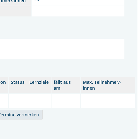
ehmer/-innen
r
son
Status
Lernziele
fällt aus
Max. Teilnehmer/-
am
innen