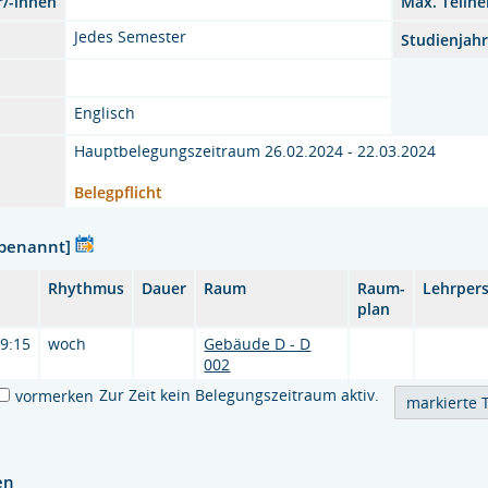
r/-innen
Max. Teiln
Jedes Semester
Studienjah
Englisch
Hauptbelegungszeitraum 26.02.2024 - 22.03.2024
Belegpflicht
nbenannt]
Rhythmus
Dauer
Raum
Raum-
Lehrper
plan
19:15
woch
Gebäude D - D
002
Zur Zeit kein Belegungszeitraum aktiv.
vormerken
en