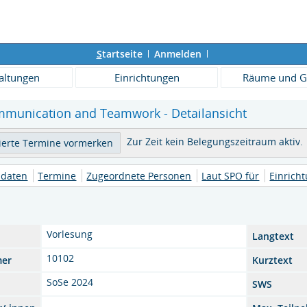
S
tartseite
Anmelden
altungen
Einrichtungen
Räume und G
mmunication and Teamwork - Detailansicht
Zur Zeit kein Belegungszeitraum aktiv.
daten
Termine
Zugeordnete Personen
Laut SPO für
Einrich
Vorlesung
Langtext
10102
mer
Kurztext
SoSe 2024
SWS