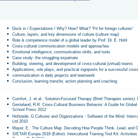
Dock in / Expectations / Why? How? What? “Fit for foreign cultures”
Culture, layers, and key dimensions of culture (culture map)
Role & competence model of a global leader by Prof. Dr. E. Hohl
Cross-cultural communication models and approaches
Emotional intelligence, communication skills, and tools
Case study: the struggling expatriate
Building, steering, and development of cross-cultural (virtual) teams
Applications, role plays, and practical signposts for a successful cross
communication in daily projects and teamwork
Conclusion, learning transfer, action planning and coaching
Comfort, J. et al.: Solution-Focused Therapy (Brief Therapies series
Gesteland, R.R: Cross-Cultural Business Behavior: A Guide for Glo
School Press 2012
Hofstede, G.Cultures and Organizations - Software of the Mind: Interc
Ltd 2010
Mayer, E.: The Culture Map: Decoding How People Think, Lead, and G
SIETAR Europa 2018 (Editor): Intercultural Training Tool Kit: Activitie