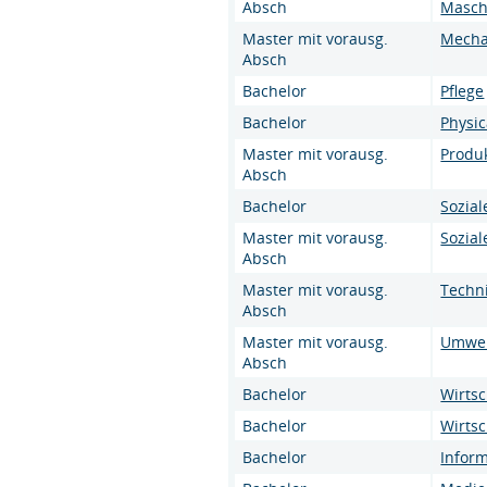
Absch
Masch
Master mit vorausg.
Mecha
Absch
Bachelor
Pflege
Bachelor
Physic
Master mit vorausg.
Produ
Absch
Bachelor
Sozial
Master mit vorausg.
Sozial
Absch
Master mit vorausg.
Techn
Absch
Master mit vorausg.
Umwel
Absch
Bachelor
Wirtsc
Bachelor
Wirtsc
Bachelor
Inform