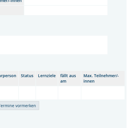
hmer/-innen
hrperson
Status
Lernziele
fällt aus
Max. Teilnehmer/-
am
innen