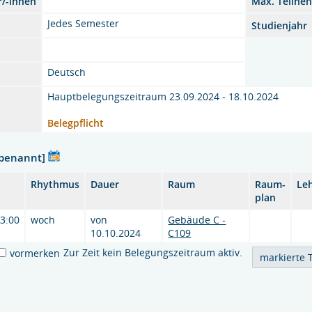
r/-innen
Max. Teilne
Jedes Semester
Studienjahr
Deutsch
Hauptbelegungszeitraum 23.09.2024 - 18.10.2024
Belegpflicht
nbenannt]
Rhythmus
Dauer
Raum
Raum-
Le
plan
13:00
woch
von
Gebäude C -
10.10.2024
C109
Zur Zeit kein Belegungszeitraum aktiv.
vormerken