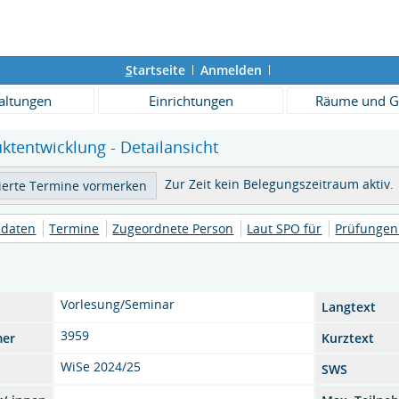
S
tartseite
Anmelden
altungen
Einrichtungen
Räume und G
ktentwicklung - Detailansicht
Zur Zeit kein Belegungszeitraum aktiv.
daten
Termine
Zugeordnete Person
Laut SPO für
Prüfungen
Vorlesung/Seminar
Langtext
3959
mer
Kurztext
WiSe 2024/25
SWS