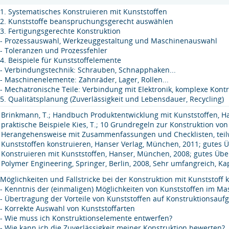
1. Systematisches Konstruieren mit Kunststoffen
2. Kunststoffe beanspruchungsgerecht auswählen
3. Fertigungsgerechte Konstruktion
- Prozessauswahl, Werkzeuggestaltung und Maschinenauswahl
- Toleranzen und Prozessfehler
4. Beispiele für Kunststoffelemente
- Verbindungstechnik: Schrauben, Schnapphaken...
- Maschinenelemente: Zahnräder, Lager, Rollen...
- Mechatronische Teile: Verbindung mit Elektronik, komplexe Kont
5. Qualitätsplanung (Zuverlässigkeit und Lebensdauer, Recycling)
Brinkmann, T.; Handbuch Produktentwicklung mit Kunststoffen, Han
praktische Beispiele Kies, T.; 10 Grundregeln zur Konstruktion v
Herangehensweise mit Zusammenfassungen und Checklisten, teilwei
Kunststoffen konstruieren, Hanser Verlag, München, 2011; gutes Ü
Konstruieren mit Kunststoffen, Hanser, München, 2008; gutes Übers
Polymer Engineering, Springer, Berlin, 2008, Sehr umfangreich, Ka
Möglichkeiten und Fallstricke bei der Konstruktion mit Kunststoff
- Kenntnis der (einmaligen) Möglichkeiten von Kunststoffen im 
- Übertragung der Vorteile von Kunststoffen auf Konstruktionsau
- Korrekte Auswahl von Kunststoffarten
- Wie muss ich Konstruktionselemente entwerfen?
- Wie kann ich die Zuverlässigkeit meiner Konstruktion bewerten?