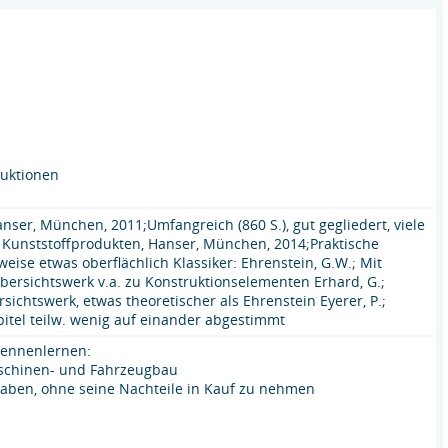
ruktionen
ser, München, 2011;Umfangreich (860 S.), gut gegliedert, viele
on Kunststoffprodukten, Hanser, München, 2014;Praktische
se etwas oberflächlich Klassiker: Ehrenstein, G.W.; Mit
bersichtswerk v.a. zu Konstruktionselementen Erhard, G.;
ichtswerk, etwas theoretischer als Ehrenstein Eyerer, P.;
pitel teilw. wenig auf einander abgestimmt
 kennenlernen:
Maschinen- und Fahrzeugbau
fgaben, ohne seine Nachteile in Kauf zu nehmen