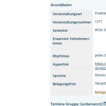
Grunddaten
Prakti
Veranstaltungsart
1271
Veranstaltungsnummer
WiSe 2
Semester
Erwartete Teilnehmer/-
innen
Jedes 
Rhythmus
https:
Hyperlink
id=432
Deuts
Sprache
Hauptb
Belegungsfrist
Belegp
Termine Gruppe: [unbenannt]