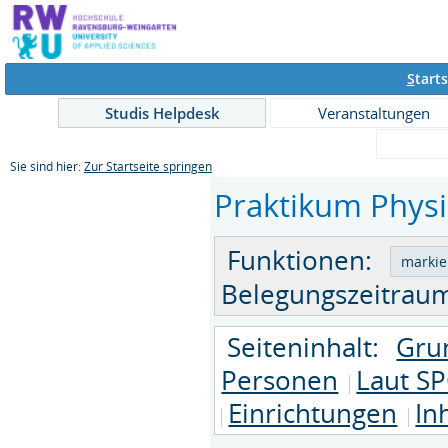
S
tarts
Studis Helpdesk
Veranstaltungen
Sie sind hier:
Zur Startseite springen
Praktikum Physik
Funktionen:
Belegungszeitraum
Seiteninhalt:
Gru
Personen
Laut SP
Einrichtungen
In