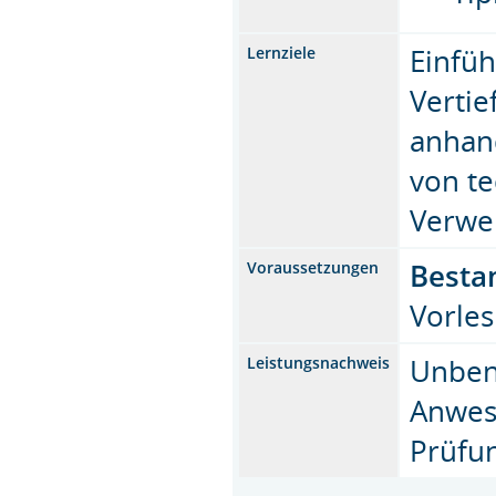
Einfüh
Lernziele
Verti
anhan
von te
Verwe
Besta
Voraussetzungen
Vorles
Unbeno
Leistungsnachweis
Anwese
Prüfun