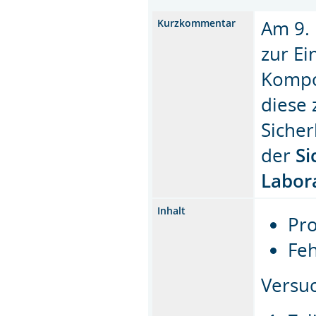
Am 9. 
Kurzkommentar
zur Ei
Kompo
diese 
Siche
der
Si
Labor
Inhalt
Pro
Fe
Versu