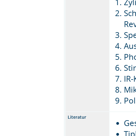
Zyl
Sc
Re
Sp
Aus
Ph
Sti
IR
Mi
Pol
Literatur
Ges
Tip