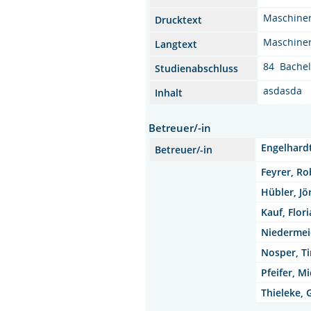
Maschine
Drucktext
Maschinen
Langtext
84 Bachel
Studienabschluss
asdasda
Inhalt
Betreuer/-in
Engelhardt
Betreuer/-in
Feyrer, Rob
Hübler, Jör
Kauf, Flori
Niedermeie
Nosper, Ti
Pfeifer, Mi
Thieleke, G