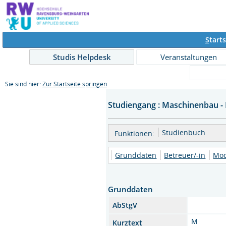
S
tarts
Studis Helpdesk
Veranstaltungen
Sie sind hier:
Zur Startseite springen
Studiengang : Maschinenbau - 
Studienbuch
Funktionen:
Grunddaten
Betreuer/-in
Mo
Grunddaten
AbStgV
M
Kurztext