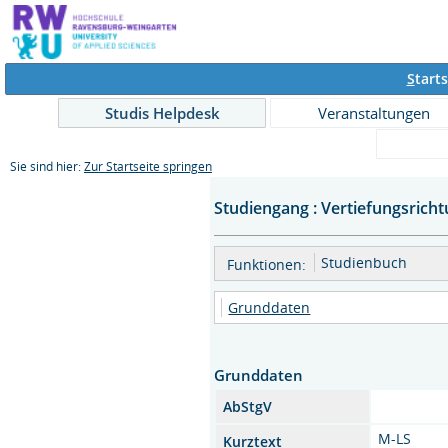
S
tarts
Studis Helpdesk
Veranstaltungen
Sie sind hier:
Zur Startseite springen
Studiengang : Vertiefungsrich
Studienbuch
Funktionen:
Grunddaten
Grunddaten
AbStgV
M-LS
Kurztext