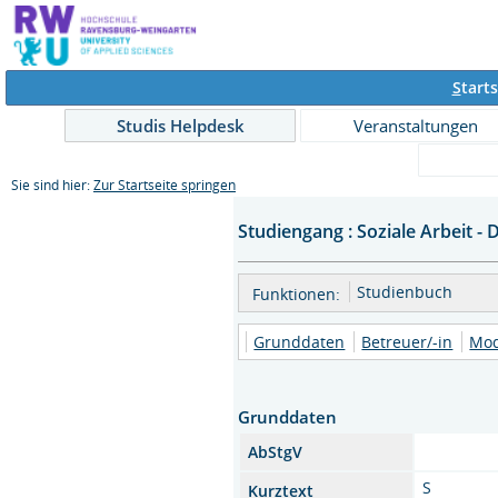
S
tarts
Studis Helpdesk
Veranstaltungen
Sie sind hier:
Zur Startseite springen
Studiengang : Soziale Arbeit - 
Studienbuch
Funktionen:
Grunddaten
Betreuer/-in
Mo
Grunddaten
AbStgV
S
Kurztext