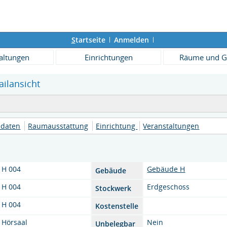
S
tartseite
Anmelden
altungen
Einrichtungen
Räume und G
ailansicht
daten
Raumausstattung
Einrichtung
Veranstaltungen
H 004
Gebäude H
Gebäude
H 004
Erdgeschoss
Stockwerk
H 004
Kostenstelle
Hörsaal
Nein
Unbelegbar