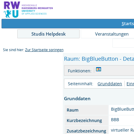
S
tarts
Studis Helpdesk
Veranstaltungen
Sie sind hier:
Zur Startseite springen
Raum: BigBlueButton - Deta
Funktionen:
Seiteninhalt:
Grunddaten
Ein
Grunddaten
BigBlueBut
Raum
BBB
Kurzbezeichnung
virtueller 
Zusatzbezeichnung