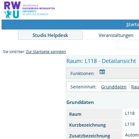
S
tarts
Studis Helpdesk
Veranstaltungen
Sie sind hier:
Zur Startseite springen
Raum: L118 - Detailansicht
Funktionen:
Seiteninhalt:
Grunddaten
Rau
Grunddaten
L118
Raum
L118
Kurzbezeichnung
Automa
Zusatzbezeichnung