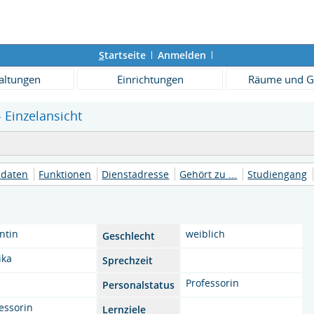
S
tartseite
Anmelden
altungen
Einrichtungen
Räume und G
- Einzelansicht
daten
Funktionen
Dienstadresse
Gehört zu ...
Studiengang
ntin
weiblich
Geschlecht
ika
Sprechzeit
Professorin
Personalstatus
essorin
Lernziele