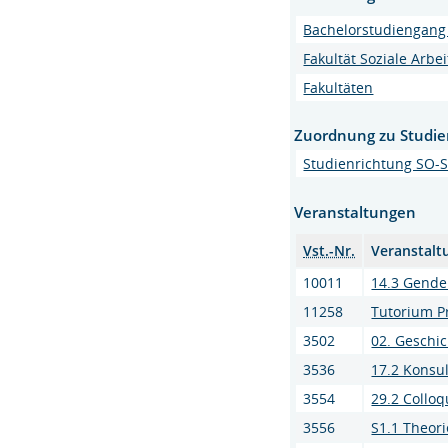
Bachelorstudiengang 
Fakultät Soziale Arbe
Fakultäten
Zuordnung zu Studi
Studienrichtung SO-So
Veranstaltungen
Vst.-Nr.
Veranstalt
10011
14.3 Gende
11258
Tutorium Pr
3502
02. Geschic
3536
17.2 Konsu
3554
29.2 Collo
3556
S1.1 Theor