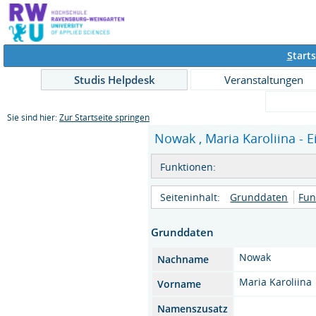
S
tarts
Studis Helpdesk
Veranstaltungen
Sie sind hier:
Zur Startseite springen
Nowak , Maria Karoliina - E
Funktionen:
Seiteninhalt:
Grunddaten
Fun
Grunddaten
Nowak
Nachname
Maria Karoliina
Vorname
Namenszusatz