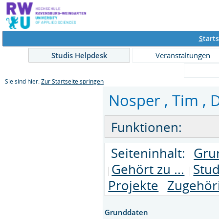
S
tarts
Studis Helpdesk
Veranstaltungen
Sie sind hier:
Zur Startseite springen
Nosper , Tim , D
Funktionen:
Seiteninhalt:
Gru
Gehört zu ...
Stu
Projekte
Zugehöri
Grunddaten