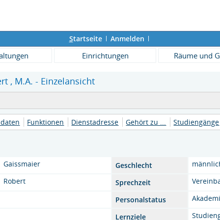
S
tartseite
Anmelden
altungen
Einrichtungen
Räume und G
t , M.A. - Einzelansicht
daten
Funktionen
Dienstadresse
Gehört zu ...
Studiengänge
Gaissmaier
männlic
Geschlecht
Robert
Vereinb
Sprechzeit
Akademi
Personalstatus
Studien
Lernziele