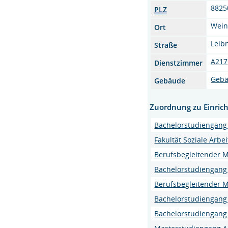
8825
PLZ
Wein
Ort
Leibn
Straße
A217
Dienstzimmer
Gebä
Gebäude
Zuordnung zu Einric
Bachelorstudiengang 
Fakultät Soziale Arbe
Berufsbegleitender 
Bachelorstudiengan
Berufsbegleitender 
Bachelorstudiengang 
Bachelorstudiengang