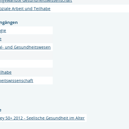
ngewandte Gesundheitswissenschaft
ziale Arbeit und Teilhabe
engängen
gie
e
al- und Gesundheitswesen
ilhabe
eitswissenschaft
e
vey 50+ 2012 - Seelische Gesundheit im Alter