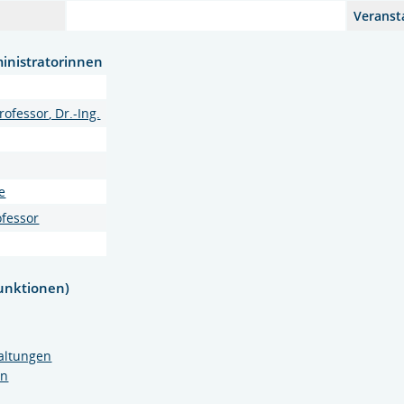
Veransta
inistratorinnen
ofessor, Dr.-Ing.
e
ofessor
unktionen)
altungen
en