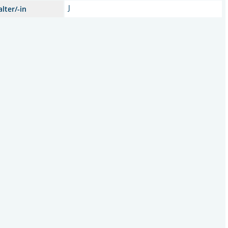
J
lter/-in