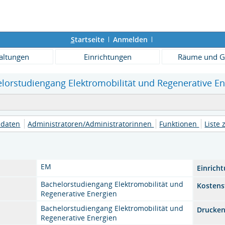
S
tartseite
Anmelden
altungen
Einrichtungen
Räume und G
elorstudiengang Elektromobilität und Regenerative Ene
daten
Administratoren/Administratorinnen
Funktionen
Liste 
EM
Einrich
Bachelorstudiengang Elektromobilität und
Kostens
Regenerative Energien
Bachelorstudiengang Elektromobilität und
Drucke
Regenerative Energien