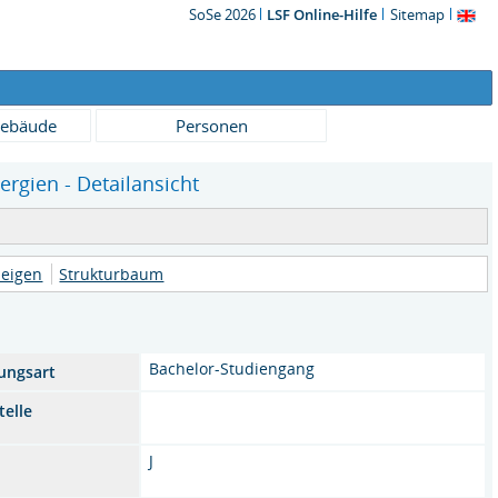
SoSe 2026
LSF Online-Hilfe
Sitemap
ebäude
Personen
rgien - Detailansicht
zeigen
Strukturbaum
Bachelor-Studiengang
tungsart
telle
J
n