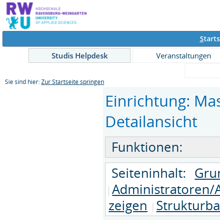
S
tarts
Studis Helpdesk
Veranstaltungen
Sie sind hier:
Zur Startseite springen
Einrichtung: Ma
Detailansicht
Funktionen:
Seiteninhalt:
Gru
Administratoren/
zeigen
Strukturb