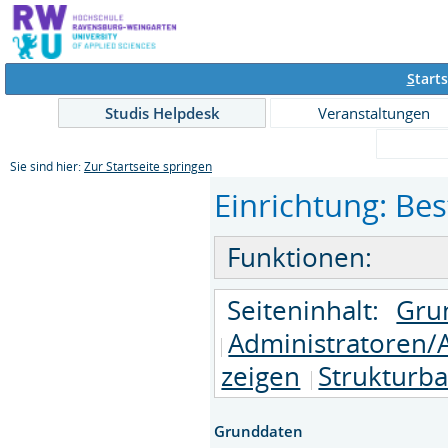
S
tarts
Studis Helpdesk
Veranstaltungen
Sie sind hier:
Zur Startseite springen
Einrichtung: Bes
Funktionen:
Seiteninhalt:
Gru
Administratoren/
zeigen
Strukturb
Grunddaten