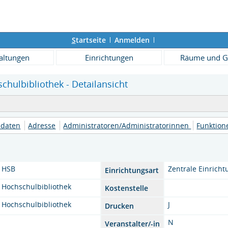
S
tartseite
Anmelden
altungen
Einrichtungen
Räume und G
chulbibliothek - Detailansicht
daten
Adresse
Administratoren/Administratorinnen
Funktio
HSB
Zentrale Einricht
Einrichtungsart
Hochschulbibliothek
Kostenstelle
Hochschulbibliothek
J
Drucken
N
Veranstalter/-in