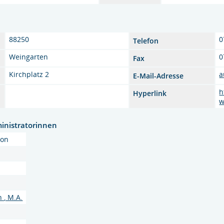
88250
0
Telefon
Weingarten
0
Fax
Kirchplatz 2
a
E-Mail-Adresse
h
Hyperlink
w
inistratorinnen
son
 , M.A.