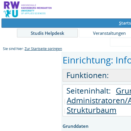
S
tarts
Studis Helpdesk
Veranstaltungen
Sie sind hier:
Zur Startseite springen
Einrichtung: Inf
Funktionen:
Seiteninhalt:
Gru
Administratoren/
Strukturbaum
Grunddaten