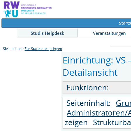
S
tarts
Studis Helpdesk
Veranstaltungen
Sie sind hier:
Zur Startseite springen
Einrichtung: VS 
Detailansicht
Funktionen:
Seiteninhalt:
Gru
Administratoren/
zeigen
Strukturb