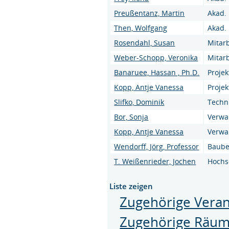
Preußentanz, Martin
Akad. 
Then, Wolfgang
Akad. 
Rosendahl, Susan
Mitarb
Weber-Schopp, Veronika
Mitarb
Banaruee, Hassan , Ph.D.
Projek
Kopp, Antje Vanessa
Projek
Slifko, Dominik
Techn
Bor, Sonja
Verwa
Kopp, Antje Vanessa
Verwa
Wendorff, Jörg, Professor
Baube
T. Weißenrieder, Jochen
Hochs
Liste zeigen
Zugehörige Veran
Zugehörige Räu