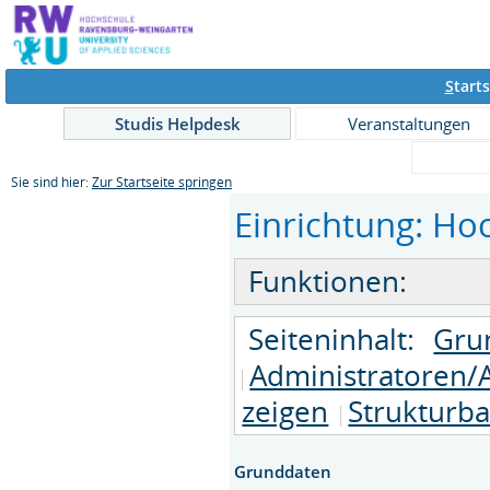
S
tarts
Studis Helpdesk
Veranstaltungen
Sie sind hier:
Zur Startseite springen
Einrichtung: Hoc
Funktionen:
Seiteninhalt:
Gru
Administratoren/
zeigen
Strukturb
Grunddaten