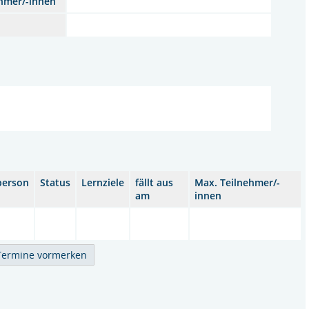
hmer/-innen
person
Status
Lernziele
fällt aus
Max. Teilnehmer/-
am
innen