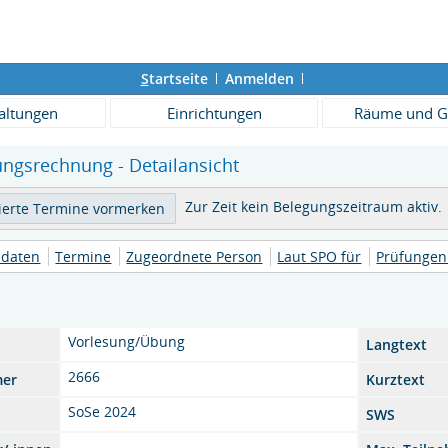
S
tartseite
Anmelden
altungen
Einrichtungen
Räume und G
ungsrechnung - Detailansicht
Zur Zeit kein Belegungszeitraum aktiv.
daten
Termine
Zugeordnete Person
Laut SPO für
Prüfungen
Vorlesung/Übung
Langtext
2666
mer
Kurztext
SoSe 2024
SWS