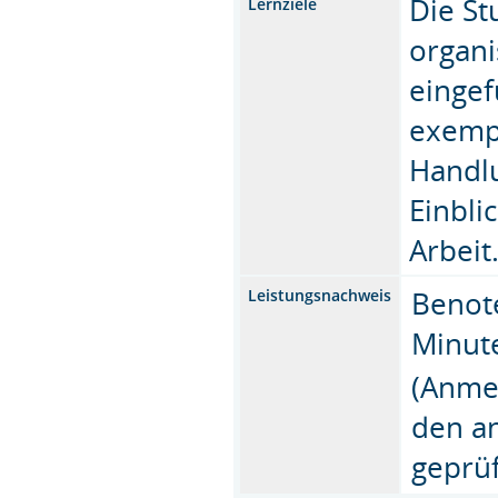
Die St
Lernziele
organi
eingef
exempl
Handl
Einbli
Arbeit
Benote
Leistungsnachweis
Minut
(Anme
den a
geprüf