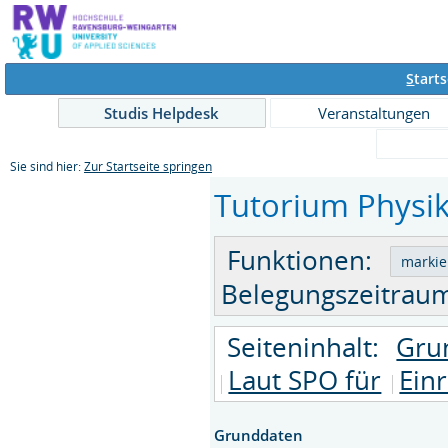
S
tarts
Studis Helpdesk
Veranstaltungen
Sie sind hier:
Zur Startseite springen
Tutorium Physik 
Funktionen:
Belegungszeitraum
Seiteninhalt:
Gru
Laut SPO für
Ein
Grunddaten