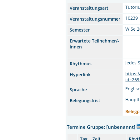
Tutori
Veranstaltungsart
10239
Veranstaltungsnummer
WiSe 2
Semester
Erwartete Teilnehmer/-
innen
Jedes 
Rhythmus
https:
Hyperlink
id=269
Englis
Sprache
Hauptb
Belegungsfrist
Belegp
Termine Gruppe: [unbenannt]
Tag
Zeit
Rhyt