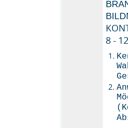
BRA
BIL
KONT
8 - 
Ke
Wa
Ge
An
Mö
(K
Ab