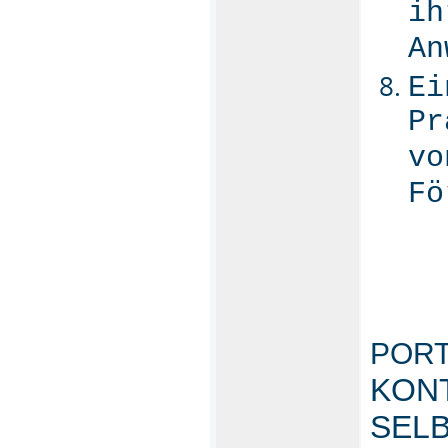
ih
An
Ei
Pr
vo
Fö
POR
KONT
SELB