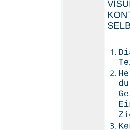
VIS
KONT
SELB
Di
Te
He
du
Ge
Ei
Zi
Ke