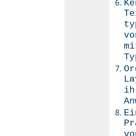
Ke
Te
ty
vo
mi
Ty
Or
La
ih
An
Ei
Pr
vo