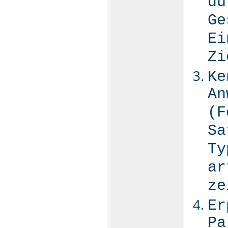
du
Ge
Ei
Zi
Ke
An
(F
Sa
Ty
ar
ze
Er
Pa