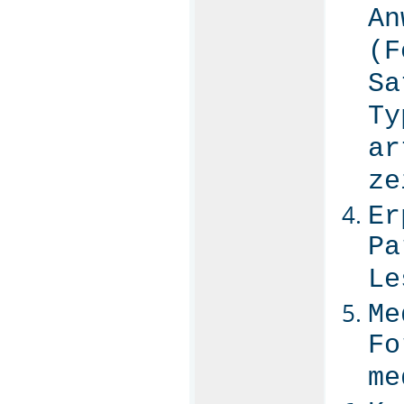
An
(F
Sa
Ty
ar
ze
Er
Pa
Le
Me
Fo
me