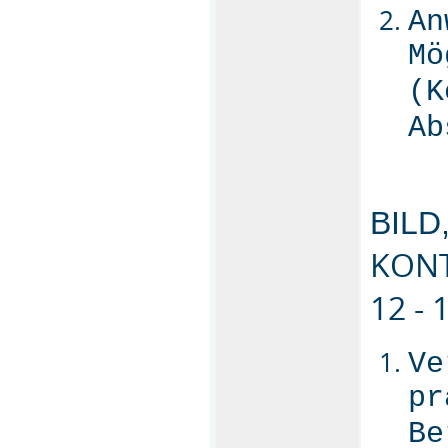
An
Mö
(K
Ab
BILD
KONT
12 -
Ve
pr
Be