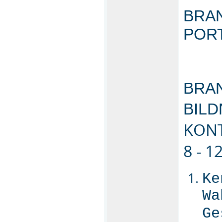
BRAN
POR
BRA
BIL
KONT
8 - 
Ke
Wa
Ge