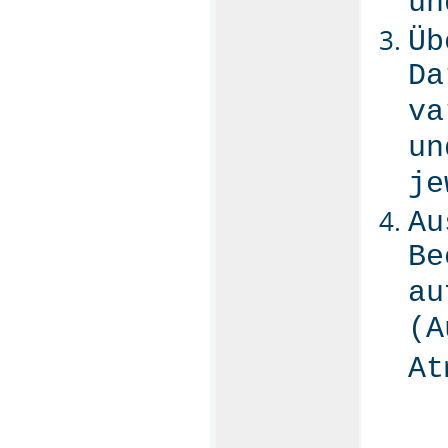
un
Üb
Da
va
un
je
Au
Be
au
(A
A