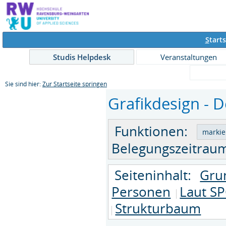
S
tarts
Studis Helpdesk
Veranstaltungen
Sie sind hier:
Zur Startseite springen
Grafikdesign - D
Funktionen:
Belegungszeitraum
Seiteninhalt:
Gru
Personen
Laut SP
Strukturbaum