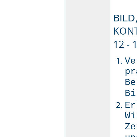
BILD
KONT
12 -
Ve
pr
Be
Bi
Er
Wi
Ze