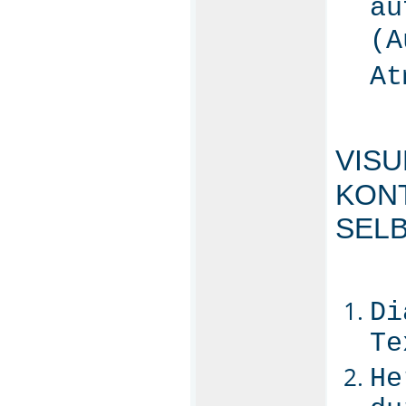
au
(A
A
VIS
KONT
SELB
Di
Te
He