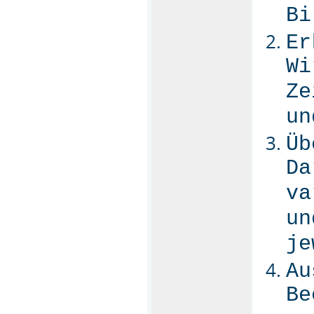
Bi
Er
Wi
Ze
un
Üb
Da
va
un
je
Au
Be