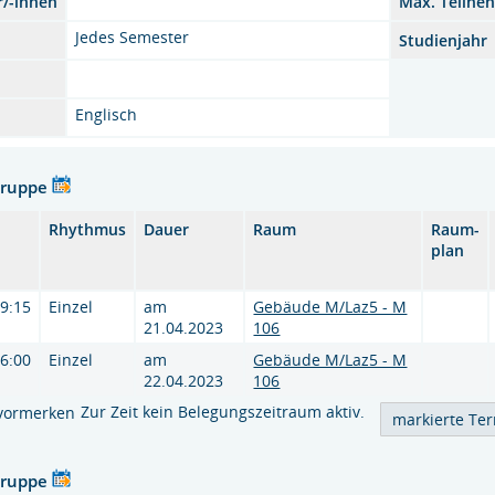
r/-innen
Max. Teilne
Jedes Semester
Studienjahr
Englisch
Gruppe
Rhythmus
Dauer
Raum
Raum-
plan
19:15
Einzel
am
Gebäude M/Laz5 - M
21.04.2023
106
16:00
Einzel
am
Gebäude M/Laz5 - M
22.04.2023
106
Zur Zeit kein Belegungszeitraum aktiv.
vormerken
Gruppe