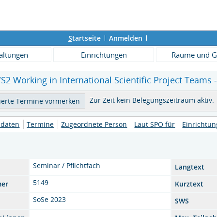
S
tartseite
Anmelden
altungen
Einrichtungen
Räume und G
 Working in International Scientific Project Teams -
Zur Zeit kein Belegungszeitraum aktiv.
daten
Termine
Zugeordnete Person
Laut SPO für
Einrichtu
Seminar / Pflichtfach
Langtext
5149
mer
Kurztext
SoSe 2023
SWS