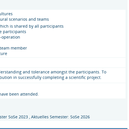
ultures
ultural scenarios and teams
ich is shared by all participants
 participants
o-operation
ch team member
ture
derstanding and tolerance amongst the participants. To
tion in successfully completing a scientific project.
 have been attended.
ter SoSe 2023 , Aktuelles Semester: SoSe 2026