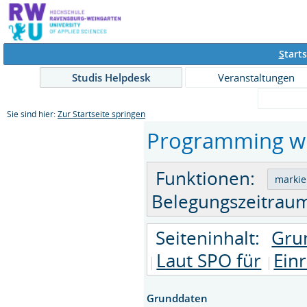
S
tarts
Studis Helpdesk
Veranstaltungen
Sie sind hier:
Zur Startseite springen
Programming wit
Funktionen:
Belegungszeitraum
Seiteninhalt:
Gru
Laut SPO für
Ein
Grunddaten