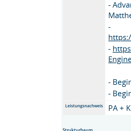
- Adva
Matth
-
https
-
http
Engine
- Begi
- Begi
PA + 
Leistungsnachweis
Strukturbaum