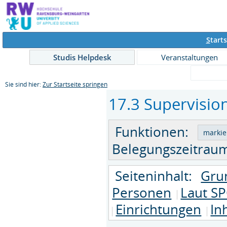
S
tarts
Studis Helpdesk
Veranstaltungen
Sie sind hier:
Zur Startseite springen
17.3 Supervision
Funktionen:
Belegungszeitraum
Seiteninhalt:
Gru
Personen
Laut SP
Einrichtungen
In