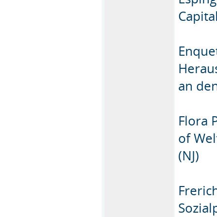
Capita
Enque
Heraus
an den
Flora 
of Wel
(NJ)
Freric
Sozial