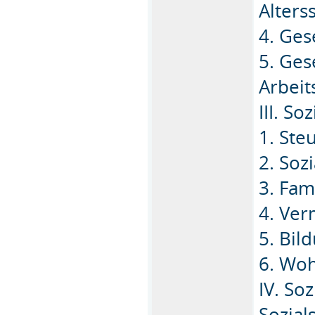
Alters
4. Ges
5. Ges
Arbeit
III. So
1. Ste
2. Sozi
3. Fam
4. Ver
5. Bil
6. Woh
IV. So
Sozial