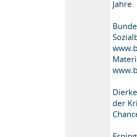
Jahre
Bundes
Sozial
www.b
Materi
www.b
Dierke
der Kr
Chance
Esping