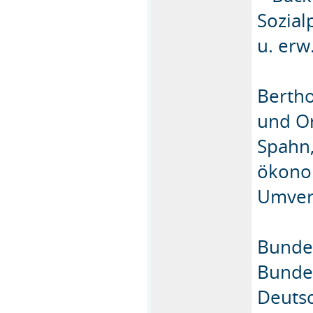
Sozial
u. erw
Bertho
und Or
Spahn,
ökonom
Umvert
Bundes
Bundes
Deutsc