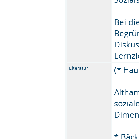
Bei di
Begrü
Diskus
Lernzi
(* Hau
Literatur
Altham
sozial
Dimens
* Bäck