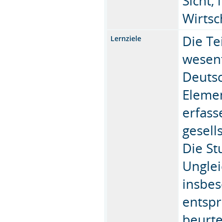
Sicht,
Wirtsch
Die T
Lernziele
wesent
Deutsc
Elemen
erfass
gesell
Die St
Unglei
insbe
entspr
beurte