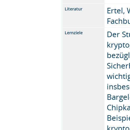
Ertel,
Literatur
Fachbu
Der St
Lernziele
krypto
bezügl
Siche
wicht
insbes
Bargel
Chipka
Beispi
krypto