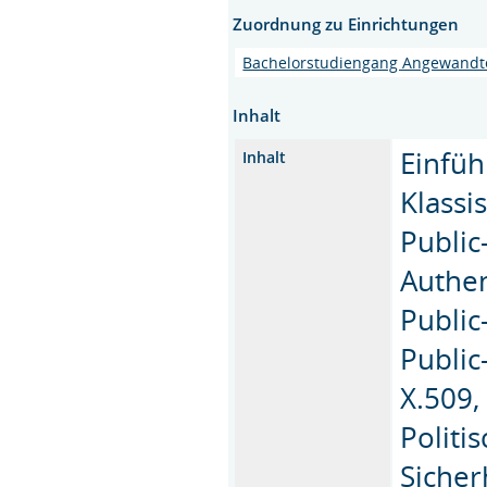
Zuordnung zu Einrichtungen
Bachelorstudiengang Angewandte
Inhalt
Einfü
Inhalt
Klassi
Public
Authen
Public
Public
X.509,
Polit
Sicher