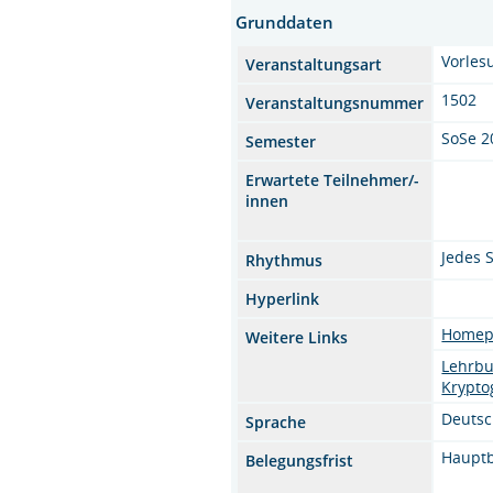
Grunddaten
Vorles
Veranstaltungsart
1502
Veranstaltungsnummer
SoSe 2
Semester
Erwartete Teilnehmer/-
innen
Jedes 
Rhythmus
Hyperlink
Homepa
Weitere Links
Lehrb
Krypto
Deuts
Sprache
Hauptb
Belegungsfrist