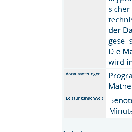
sicher
techni
der Da
gesell
Die M
wird i
Progra
Voraussetzungen
Mathe
Benote
Leistungsnachweis
Minut