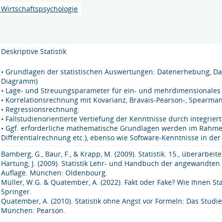
Wirtschaftspsychologie
Deskriptive Statistik
• Grundlagen der statistischen Auswertungen: Datenerhebung, Date
Diagramm)
• Lage- und Streuungsparameter für ein- und mehrdimensionales
• Korrelationsrechnung mit Kovarianz, Bravais-Pearson-, Spearman
• Regressionsrechnung
• Fallstudienorientierte Vertiefung der Kenntnisse durch integr
• Ggf. erforderliche mathematische Grundlagen werden im Rahme
Differentialrechnung etc.), ebenso wie Software-Kenntnisse in der
Bamberg, G., Baur, F., & Krapp, M. (2009). Statistik. 15., überarbe
Hartung, J. (2009). Statistik Lehr- und Handbuch der angewandten 
Auflage. München: Oldenbourg.
Müller, W.G. & Quatember, A. (2022). Fakt oder Fake? Wie Ihnen St
Springer.
Quatember, A. (2010). Statistik ohne Angst vor Formeln: Das Studi
München: Pearson.