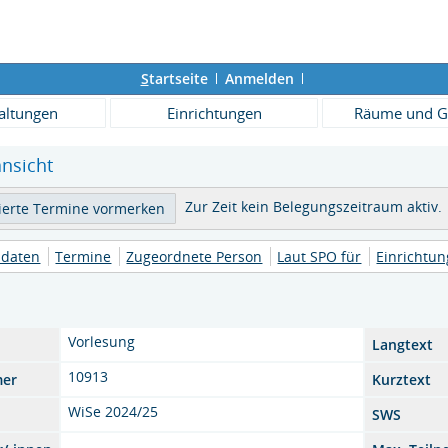
S
tartseite
Anmelden
altungen
Einrichtungen
Räume und G
ansicht
Zur Zeit kein Belegungszeitraum aktiv.
daten
Termine
Zugeordnete Person
Laut SPO für
Einrichtu
Vorlesung
Langtext
10913
mer
Kurztext
WiSe 2024/25
SWS