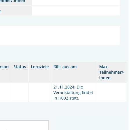
ehmer/-innen
r
rson
Status
Lernziele
fällt aus am
Max.
Teilnehmer/-
innen
21.11.2024: Die
Veranstaltung findet
in H002 statt.