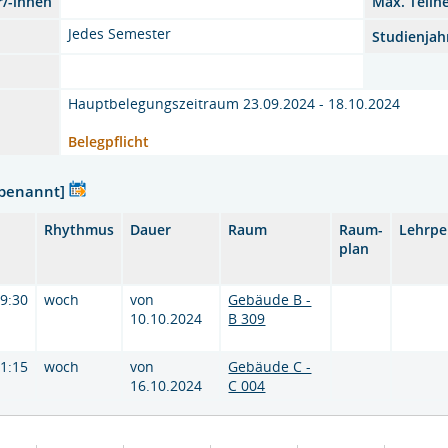
r/-innen
Max. Teiln
Jedes Semester
Studienjah
Hauptbelegungszeitraum 23.09.2024 - 18.10.2024
Belegpflicht
nbenannt]
Rhythmus
Dauer
Raum
Raum-
Lehrpe
plan
09:30
woch
von
Gebäude B -
10.10.2024
B 309
11:15
woch
von
Gebäude C -
16.10.2024
C 004