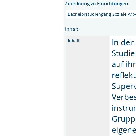
Zuordnung zu Einrichtungen
Bachelorstudiengang Soziale Arb
Inhalt
In den
Inhalt
Studie
auf ih
reflek
Superv
Verbe
instr
Grupp
eigene