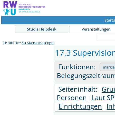
S
tarts
Studis Helpdesk
Veranstaltungen
Sie sind hier:
Zur Startseite springen
17.3 Supervision
Funktionen:
Belegungszeitraum
Seiteninhalt:
Gru
Personen
Laut SP
Einrichtungen
In