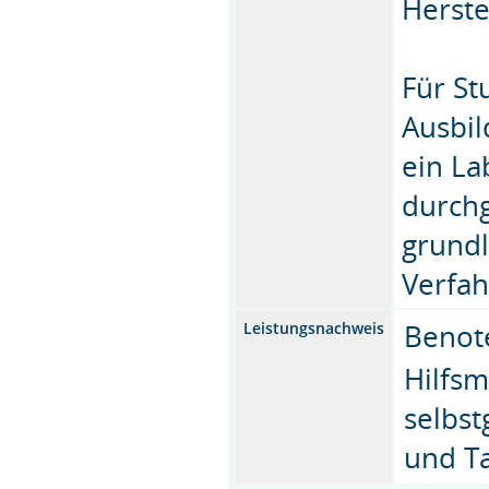
Herste
Für St
Ausbil
ein La
durchg
grund
Verfah
Benote
Leistungsnachweis
Hilfsm
selbs
und T