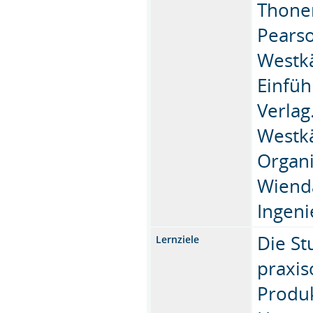
Thone
Pears
Westkä
Einfüh
Verlag
Westkä
Organi
Wienda
Ingeni
Die S
Lernziele
praxis
Produk