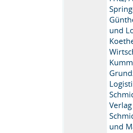
Spring
Günthe
und Lo
Koethe
Wirtsc
Kummer
Grund
Logist
Schmid
Verlag
Schmid
und Ma