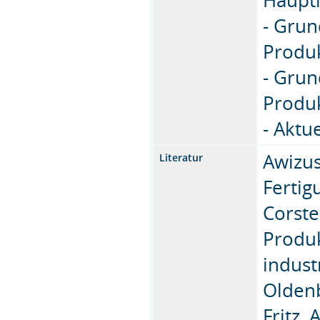
- Gru
Produ
- Gru
Produk
- Aktu
Awizus
Literatur
Fertig
Corste
Produk
indust
Oldenb
Fritz, 