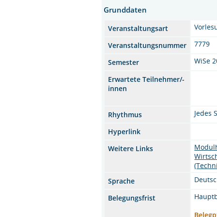
Grunddaten
Vorle
Veranstaltungsart
7779
Veranstaltungsnummer
WiSe 2
Semester
Erwartete Teilnehmer/-
innen
Jedes 
Rhythmus
Hyperlink
Modul
Weitere Links
Wirtsc
(Techn
Deuts
Sprache
Hauptb
Belegungsfrist
Belegp