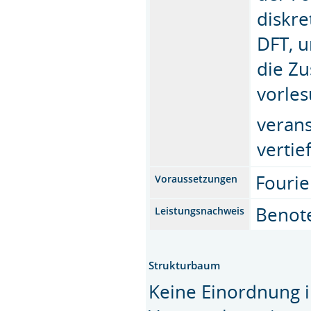
diskr
DFT, 
die Z
vorle
verans
vertie
Fourie
Voraussetzungen
Benote
Leistungsnachweis
Strukturbaum
Keine Einordnung i