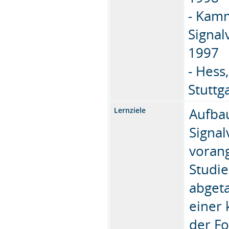
- Kamm
Signal
1997
- Hess
Stuttg
Aufba
Lernziele
Signal
voran
Studie
abgeta
einer
der F