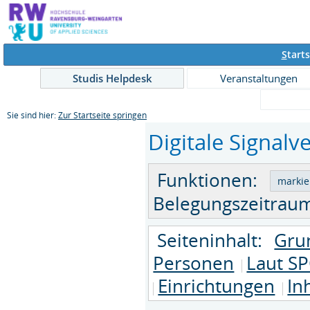
S
tarts
Studis Helpdesk
Veranstaltungen
Sie sind hier:
Zur Startseite springen
Digitale Signalv
Funktionen:
Belegungszeitraum
Seiteninhalt:
Gru
Personen
Laut SP
Einrichtungen
In