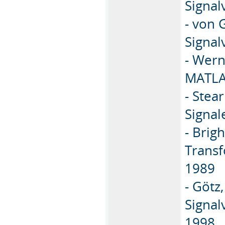
Signal
- von 
Signal
- Wern
MATLA
- Stea
Signal
- Brig
Trans
1989
- Götz
Signal
1998