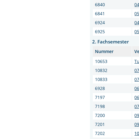
6840
04
6841
05
6924
04
6925
0
2. Fachsemester
Nummer
V
10653
Tu
10832
07
10833
07
6928
06
7197
06
7198
07
7200
0
7201
09
7202
10