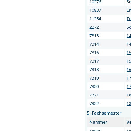
10276
Se
10837
En
11254
Tu
2272
Se
7313
14
7314
1
7316
15
7317
1
7318
16
7319
17
7320
17
7321
18
7322
18
5. Fachsemester
Nummer
V