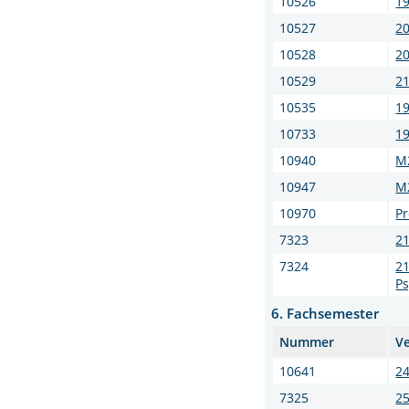
10526
19
10527
20
10528
2
10529
21
10535
19
10733
19
10940
M
10947
M
10970
Pr
7323
21
7324
21
Ps
6. Fachsemester
Nummer
V
10641
24
7325
2