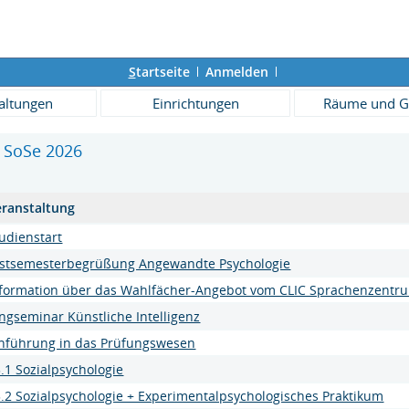
S
tartseite
Anmelden
altungen
Einrichtungen
Räume und G
 SoSe 2026
eranstaltung
udienstart
rstsemesterbegrüßung Angewandte Psychologie
nformation über das Wahlfächer-Angebot vom CLIC Sprachenzentr
ngseminar Künstliche Intelligenz
inführung in das Prüfungswesen
.1 Sozialpsychologie
.2 Sozialpsychologie + Experimentalpsychologisches Praktikum