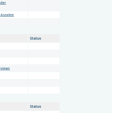
 der
 Aspekte
Status
rviews
Status