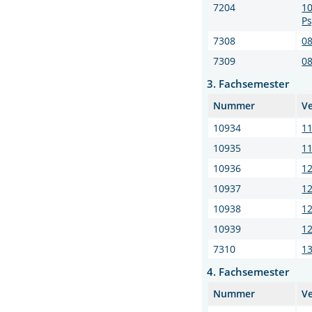
7204
10
Ps
7308
08
7309
08
3. Fachsemester
Nummer
V
10934
11
10935
11
10936
12
10937
12
10938
12
10939
1
7310
13
4. Fachsemester
Nummer
V