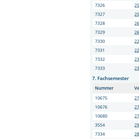
7326
25
7327
25
7328
26
7329
26
7330
22
7331
22
7332
23
7333
23
7. Fachsemester
Nummer
V
10675
27
10676
27
10680
2
3554
2
7334
28