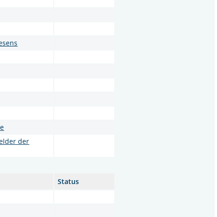
wesens
ie
elder der
Status