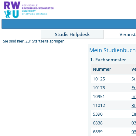
Studis Helpdesk
Veranst
Sie sind hier:
Zur Startseite springen
Mein Studienbuch
1. Fachsemester
Nummer
V
10125
St
10178
E
10951
I
11012
Ri
5390
E
6838
03
6839
03