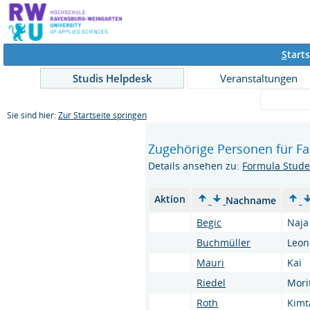
S
tarts
Studis Helpdesk
Veranstaltungen
Sie sind hier:
Zur Startseite springen
Zugehörige Personen für F
Details ansehen zu:
Formula Stude
Aktion
Nachname
Begic
Naja
Buchmüller
Leon
Mauri
Kai
Riedel
Mori
Roth
Kimt