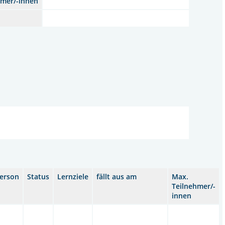
hmer/-innen
erson
Status
Lernziele
fällt aus am
Max.
Teilnehmer/-
innen