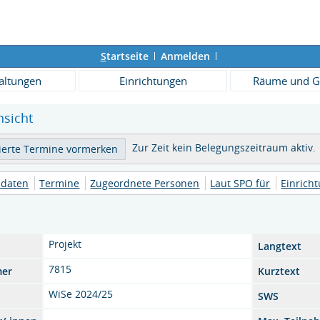
S
tartseite
Anmelden
altungen
Einrichtungen
Räume und G
nsicht
Zur Zeit kein Belegungszeitraum aktiv.
daten
Termine
Zugeordnete Personen
Laut SPO für
Einrich
Projekt
Langtext
7815
mer
Kurztext
WiSe 2024/25
SWS