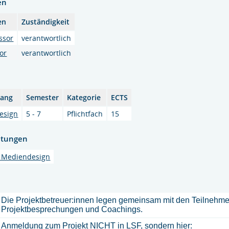
en
en
Zuständigkeit
ssor
verantwortlich
sor
verantwortlich
gang
Semester
Kategorie
ECTS
esign
5 - 7
Pflichtfach
15
htungen
 Mediendesign
Die Projektbetreuer:innen legen gemeinsam mit den Teilnehme
Projektbesprechungen und Coachings.
Anmeldung zum Projekt NICHT in LSF, sondern hier: