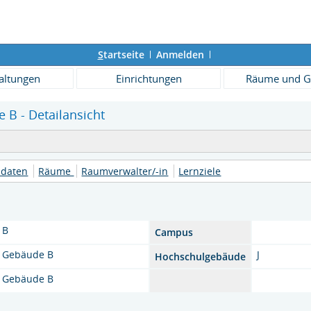
S
tartseite
Anmelden
altungen
Einrichtungen
Räume und G
B - Detailansicht
daten
Räume
Raumverwalter/-in
Lernziele
B
Campus
Gebäude B
J
Hochschulgebäude
Gebäude B